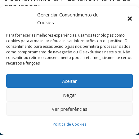
PROJETOS
”
Gerenciar Consentimento de
Cookies
Pingback:
A tecnologia da informação como vantagem competitiva -
Astra Empreendedorismo
Para fornecer as melhores experiências, usamos tecnologias como
cookies para armazenar e/ou acessar informações do dispositivo. O
consentimento para essas tecnologias nos permitirá processar dados
como comportamento de navegação ou IDs exclusivos neste site. Não
consentir ou retirar o consentimento pode afetar negativamente certos
Comentários estão fechados.
recursos e funções.
Aceitar
Copyright © 2026 Astra Empreendedorismo
Negar
Astra Empreendedorismo Sistemas e Treinamentos LTDA -
CNPJ 47.788.788/0001-06
Ver preferências
https://www.astraemprendedorismo.com.br
Política de Cookies