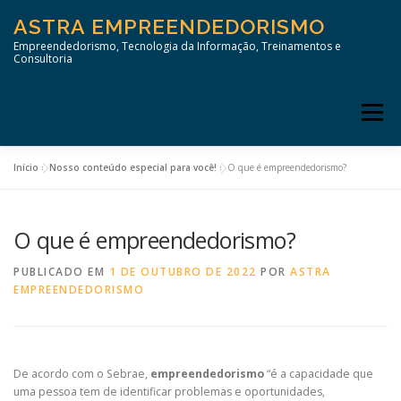
Pular
ASTRA EMPREENDEDORISMO
para
o
Empreendedorismo, Tecnologia da Informação, Treinamentos e
Consultoria
conteúdo
Menu
Início
»
Nosso conteúdo especial para você!
»
O que é empreendedorismo?
INÍCIO
O que é empreendedorismo?
PUBLICADO EM
1 DE OUTUBRO DE 2022
POR
ASTRA
EMPREENDEDORISMO
De acordo com o Sebrae,
empreendedorismo
“é a capacidade que
uma pessoa tem de identificar problemas e oportunidades,