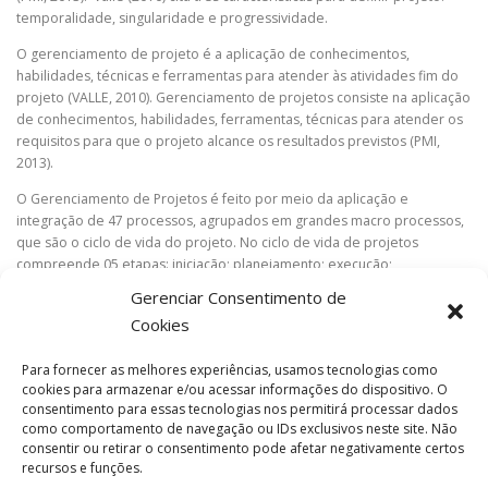
temporalidade, singularidade e progressividade.
O gerenciamento de projeto é a aplicação de conhecimentos,
habilidades, técnicas e ferramentas para atender às atividades fim do
projeto (VALLE, 2010). Gerenciamento de projetos consiste na aplicação
de conhecimentos, habilidades, ferramentas, técnicas para atender os
requisitos para que o projeto alcance os resultados previstos (PMI,
2013).
O Gerenciamento de Projetos é feito por meio da aplicação e
integração de 47 processos, agrupados em grandes macro processos,
que são o ciclo de vida do projeto. No ciclo de vida de projetos
compreende 05 etapas: iniciação; planejamento; execução;
monitoramento, controle; e encerramento (PMI, 2013).
Gerenciar Consentimento de
(C) 2022 – Cristina Mieko
Cookies
Para fornecer as melhores experiências, usamos tecnologias como
cookies para armazenar e/ou acessar informações do dispositivo. O
consentimento para essas tecnologias nos permitirá processar dados
como comportamento de navegação ou IDs exclusivos neste site. Não
POSTADO EM
PROJETOS
consentir ou retirar o consentimento pode afetar negativamente certos
recursos e funções.